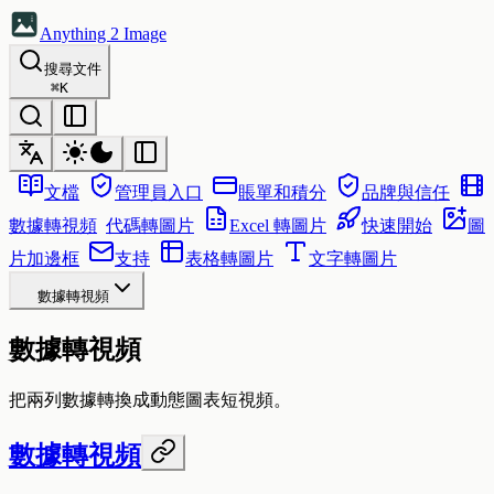
Anything 2 Image
搜尋文件
⌘
K
文檔
管理員入口
賬單和積分
品牌與信任
數據轉視頻
代碼轉圖片
Excel 轉圖片
快速開始
圖
片加邊框
支持
表格轉圖片
文字轉圖片
數據轉視頻
數據轉視頻
把兩列數據轉換成動態圖表短視頻。
數據轉視頻