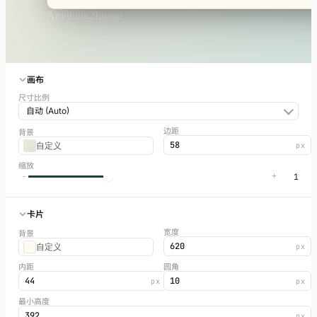
Anything2Image
画布
尺寸比例
自动 (Auto)
边距
背景
58
自定义
px
缩放
1
-
+
卡片
宽度
背景
620
自定义
px
内距
圆角
44
10
px
px
最小高度
392
px