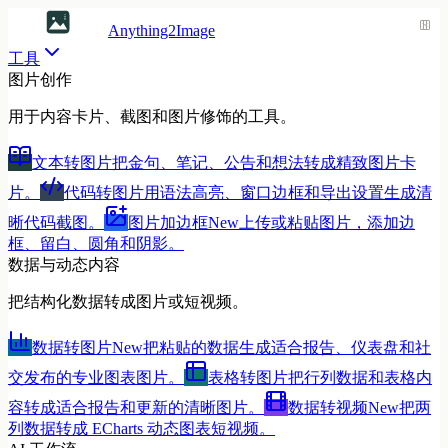
Anything2Image
工具
图片创作
用于内容卡片、截图和图片修饰的工具。
文本转图片
把金句、笔记、公告和想法转成精致图片卡
片。
代码转图片
用语法高亮、窗口边框和导出设置生成清
晰代码截图。
图片加边框
New
上传或粘贴图片，添加边
框、留白、圆角和阴影。
数据与动态内容
把结构化数据转成图片或短视频。
数据转图片
New
把粘贴的数据生成适合报告、仪表盘和社
交发布的专业图表图片。
表格转图片
把行列数据和表格内
容转成适合报告和更新的清晰图片。
数据转视频
New
把两
列数据转成 ECharts 动态图表短视频。