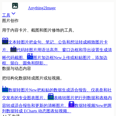
Anything2Image
工具
图片创作
用于内容卡片、截图和图片修饰的工具。
文本转图片
把金句、笔记、公告和想法转成精致图片卡
片。
代码转图片
用语法高亮、窗口边框和导出设置生成清
晰代码截图。
图片加边框
New
上传或粘贴图片，添加边
框、留白、圆角和阴影。
数据与动态内容
把结构化数据转成图片或短视频。
数据转图片
New
把粘贴的数据生成适合报告、仪表盘和社
交发布的专业图表图片。
表格转图片
把行列数据和表格内
容转成适合报告和更新的清晰图片。
数据转视频
New
把两
列数据转成 ECharts 动态图表短视频。